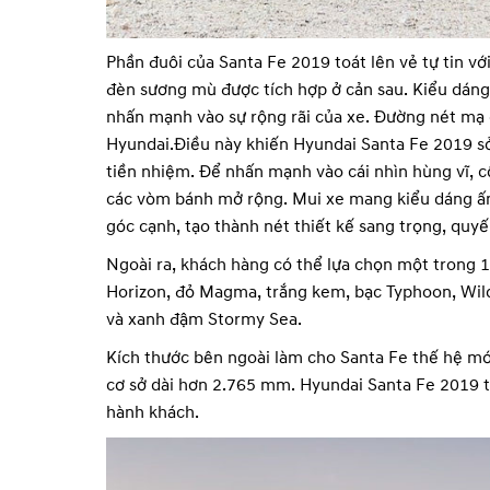
Phần đuôi của Santa Fe 2019 toát lên vẻ tự tin vớ
đèn sương mù được tích hợp ở cản sau. Kiểu dáng
nhấn mạnh vào sự rộng rãi của xe. Đường nét mạ 
Hyundai.Điều này khiến Hyundai Santa Fe 2019 sở 
tiền nhiệm. Để nhấn mạnh vào cái nhìn hùng vĩ, cộ
các vòm bánh mở rộng. Mui xe mang kiểu dáng ấn
góc cạnh, tạo thành nét thiết kế sang trọng, qu
Ngoài ra, khách hàng có thể lựa chọn một trong 1
Horizon, đỏ Magma, trắng kem, bạc Typhoon, Wild
và xanh đậm Stormy Sea.
Kích thước bên ngoài làm cho Santa Fe thế hệ mớ
cơ sở dài hơn 2.765 mm. Hyundai Santa Fe 2019 
hành khách.