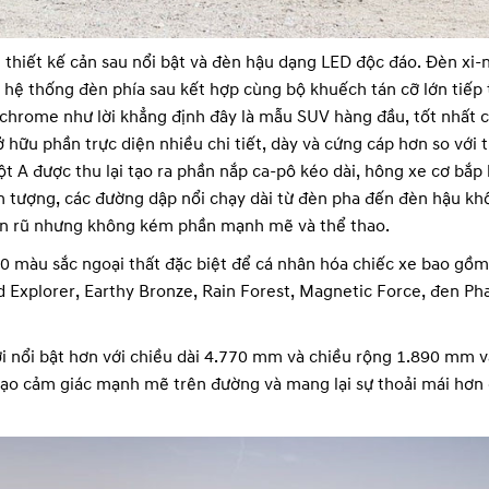
i thiết kế cản sau nổi bật và đèn hậu dạng LED độc đáo. Đèn xi-
 hệ thống đèn phía sau kết hợp cùng bộ khuếch tán cỡ lớn tiếp 
chrome như lời khẳng định đây là mẫu SUV hàng đầu, tốt nhất 
hữu phần trực diện nhiều chi tiết, dày và cứng cáp hơn so với 
t A được thu lại tạo ra phần nắp ca-pô kéo dài, hông xe cơ bắp
 tượng, các đường dập nổi chạy dài từ đèn pha đến đèn hậu kh
yến rũ nhưng không kém phần mạnh mẽ và thể thao.
0 màu sắc ngoại thất đặc biệt để cá nhân hóa chiếc xe bao gồm
 Explorer, Earthy Bronze, Rain Forest, Magnetic Force, đen P
i nổi bật hơn với chiều dài 4.770 mm và chiều rộng 1.890 mm v
tạo cảm giác mạnh mẽ trên đường và mang lại sự thoải mái hơn