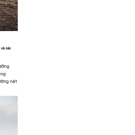
 và các
rưởng
ống
ường nét