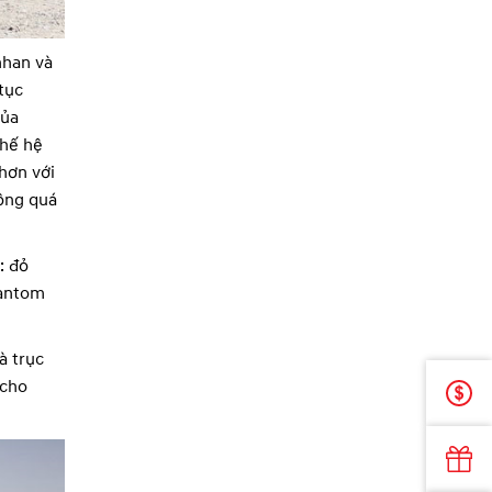
nhan và
tục
của
thế hệ
 hơn với
ông quá
: đỏ
hantom
à trục
 cho