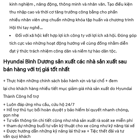
kinh nghiệm
, năng động,
thông minh
và nhân văn. Tạo điều kiện
thu nhập cao và
thời cơ
tăng trưởng
công bằng cho
phần
nhiều
nhân viên
ưng chuẩn
những
khóa
tập huấn
và chương trình
Hội thi tay nghề…
Đối với xã hội:
kết hợp
lợi ích
công ty
với lợi ích xã hội. Đóng góp
tích cực vào
những
hoạt động hướng về
cùng
đồng nhằm
diễn
đạt
ý thức
trách nhiệm công dân và niềm tự hào dân tộc.
Hyundai Bình Dương
sản xuất
các
nhà sản xuất
sau
bán hàng với
trị giá
tốt nhất
+ Thực hiện
những
chính sách bảo hành
xịn
và tại chổ +
đem
lại
cho
khách hàng
nhiều tiết mục
giảm giá
nhà sản xuất
do Hyundai
Thành Công hổ trợ
+ Luôn đáp ứng nhu cầu, cứu hộ 24/7
+ Hổ trợ thủ tục
bồi hoàn
duyệt y
bảo hiểm
bí quyết
nhanh chóng,
gọn nhẹ
+ Tư vấn thông tin chi tiết cũng như
nhà sản xuất
rà soát
xe miễn phí
+
tham dự
những
buổi tư vấn kỹ thuật cho xe cũng như kỹ năng
tài xế
+ Được hướng dẫn
những
kỹ năng lái thử xe + Tiệc
thết đãi
và tư
vấn
quý khách