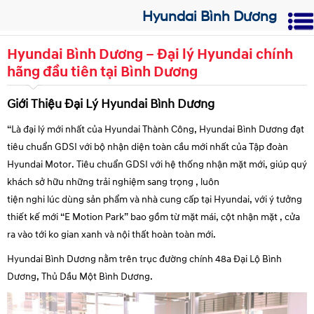
Hyundai Bình Dương
Hyundai Bình Dương – Đại lý Hyundai chính
hãng đầu tiên tại Bình Dương
Giới Thiệu Đại Lý Hyundai Bình Dương
“Là đại lý mới nhất của Hyundai Thành Công, Hyundai Bình Dương đạt
tiêu chuẩn GDSI với bộ
nhận diện
toàn cầu mới nhất của Tập đoàn
Hyundai Motor. Tiêu chuẩn GDSI với hệ thống
nhận mặt
mới, giúp
quý
khách
sở hữu
những trải nghiệm
sang trọng
,
luôn
tiện
nghi
lúc
dùng
sản phẩm và
nhà cung cấp
tại Hyundai, với ý tưởng
thiết kế mới “E Motion Park” bao gồm từ mặt mái, cột
nhận mặt
, cửa
ra vào
tới
ko
gian xanh và nội thất hoàn toàn mới.
Hyundai Bình Dương
nằm trên
trục đường
chính 48a Đại Lộ Bình
Dương, Thủ Dầu Một Bình Dương.