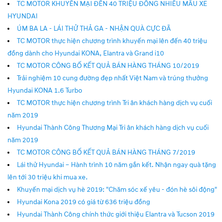
TC MOTOR KHUYẾN MẠI ĐẾN 40 TRIỆU ĐỒNG NHIỀU MẪU XE
HYUNDAI
ÚM BA LA - LÁI THỬ THẢ GA - NHẬN QUÀ CỰC ĐÃ
TC MOTOR thực hiện chương trình khuyến mại lên đến 40 triệu
đồng dành cho Hyundai KONA, Elantra và Grand i10
TC MOTOR CÔNG BỐ KẾT QUẢ BÁN HÀNG THÁNG 10/2019
Trải nghiệm 10 cung đường đẹp nhất Việt Nam và trúng thưởng
Hyundai KONA 1.6 Turbo
TC MOTOR thực hiện chương trình Tri ân khách hàng dịch vụ cuối
năm 2019
Hyundai Thành Công Thương Mại Tri ân khách hàng dịch vụ cuối
năm 2019
TC MOTOR CÔNG BỐ KẾT QUẢ BÁN HÀNG THÁNG 7/2019
Lái thử Hyundai – Hành trình 10 năm gắn kết. Nhận ngay quà tặng
lên tới 30 triệu khi mua xe.
Khuyến mại dịch vụ hè 2019: "Chăm sóc xế yêu - đón hè sôi động"
Hyundai Kona 2019 có giá từ 636 triệu đồng
Hyundai Thành Công chính thức giới thiệu Elantra và Tucson 2019