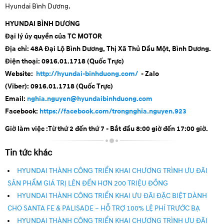
Hyundai Bình Dương.
HYUNDAI BÌNH DƯƠNG
Đại lý ủy quyền của
TC MOTOR
Địa chỉ:
48A Đại Lộ Bình Dương, Thị Xã Thủ Dầu Một, Bình Dương.
Điện thoại:
0916.01.1718 (Quốc Trực)
Website:
http://hyundai-binhduong.com/
- Zalo
(Viber):
0916.01.1718 (Quốc Trực)
Email:
nghia.nguyen@hyundaibinhduong.com
Facebook:
https://facebook.com/trongnghia.nguyen.923
Giờ làm việc :Từ thứ 2 đến thứ 7 - Bắt đầu 8:00 giờ đến 17:00 giờ.
Tin tức khác
HYUNDAI THÀNH CÔNG TRIỂN KHAI CHƯƠNG TRÌNH ƯU ĐÃI
SẢN PHẨM GIÁ TRỊ LÊN ĐẾN HƠN 200 TRIỆU ĐỒNG
HYUNDAI THÀNH CÔNG TRIỂN KHAI ƯU ĐÃI ĐẶC BIỆT DÀNH
CHO SANTA FE & PALISADE – HỖ TRỢ 100% LỆ PHÍ TRƯỚC BẠ
HYUNDAI THÀNH CÔNG TRIỂN KHAI CHƯƠNG TRÌNH ƯU ĐÃI