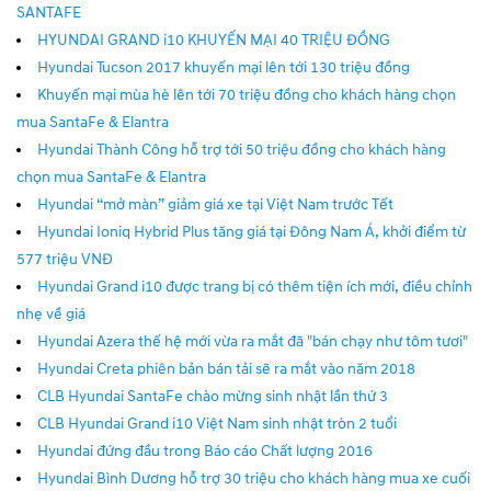
SANTAFE
HYUNDAI GRAND i10 KHUYẾN MẠI 40 TRIỆU ĐỒNG
Hyundai Tucson 2017 khuyến mại lên tới 130 triệu đồng
Khuyến mại mùa hè lên tới 70 triệu đồng cho khách hàng chọn
mua SantaFe & Elantra
Hyundai Thành Công hỗ trợ tới 50 triệu đồng cho khách hàng
chọn mua SantaFe & Elantra
Hyundai “mở màn” giảm giá xe tại Việt Nam trước Tết
Hyundai Ioniq Hybrid Plus tăng giá tại Đông Nam Á, khởi điểm từ
577 triệu VNĐ
Hyundai Grand i10 được trang bị có thêm tiện ích mới, điều chỉnh
nhẹ về giá
Hyundai Azera thế hệ mới vừa ra mắt đã "bán chạy như tôm tươi"
Hyundai Creta phiên bản bán tải sẽ ra mắt vào năm 2018
CLB Hyundai SantaFe chào mừng sinh nhật lần thứ 3
CLB Hyundai Grand i10 Việt Nam sinh nhật tròn 2 tuổi
Hyundai đứng đầu trong Báo cáo Chất lượng 2016
Hyundai Bình Dương hỗ trợ 30 triệu cho khách hàng mua xe cuối