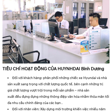
TIÊU CHÍ HOẠT ĐỘNG CỦA HUYNHDAI Bình Dương
Đối với khách hàng:
phân phối
những
chiếc
xe Hyundai và
nhà
sản xuất
sang trọng
với chất lượng quốc tế.
bên cạnh
những
trị
giá
chất lượng vượt trội trong mỗi sản phẩm –
nhà sản
xuất
đều
đựng
đựng những thông điệp văn hóa nhằm thỏa mãn tối
đa nhu cầu chính đáng của
các bạn
.
Đối với nhân viên:
Xây dựng môi trường
khiến
việc
nhiều năm