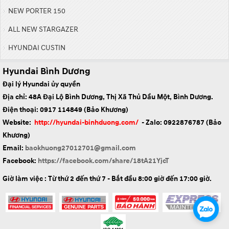
NEW PORTER 150
ALL NEW STARGAZER
HYUNDAI CUSTIN
Hyundai Bình Dương
Đại lý Hyundai ủy quyền
Địa chỉ: 48A Đại Lộ Bình Dương, Thị Xã Thủ Dầu Một, Bình Dương.
Điện thoại: 0917 114849 (Bảo Khương)
Website:
http://hyundai-binhduong.com/
- Zalo: 0922876787
(Bảo
Khương)
Email:
baokhuong27012701@gmail.com
Facebook:
https://facebook.com/share/18tA21YjcT
Giờ làm việc : Từ thứ 2 đến thứ 7 - Bắt đầu 8:00 giờ đến 17:00 giờ.