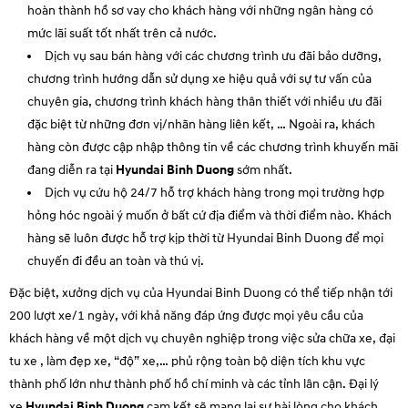
hoàn thành hồ sơ vay cho khách hàng với những ngân hàng có
mức lãi suất tốt nhất trên cả nước.
Dịch vụ sau bán hàng với các chương trình ưu đãi bảo dưỡng,
chương trình hướng dẫn sử dụng xe hiệu quả với sự tư vấn của
chuyên gia, chương trình khách hàng thân thiết với nhiều ưu đãi
đặc biệt từ những đơn vị/nhãn hàng liên kết, … Ngoài ra, khách
hàng còn được cập nhập thông tin về các chương trình khuyến mãi
đang diễn ra tại
Hyundai
Binh Duong
sớm nhất.
Dịch vụ cứu hộ 24/7 hỗ trợ khách hàng trong mọi trường hợp
hỏng hóc ngoài ý muốn ở bất cứ địa điểm và thời điểm nào. Khách
hàng sẽ luôn được hỗ trợ kịp thời từ Hyundai
Binh Duong
để mọi
chuyến đi đều an toàn và thú vị.
Đặc biệt, xưởng dịch vụ của Hyundai
Binh Duong
có thể tiếp nhận tới
200 lượt xe/1 ngày, với khả năng đáp ứng được mọi yêu cầu của
khách hàng về một dịch vụ chuyên nghiệp trong việc sửa chữa xe, đại
tu xe , làm đẹp xe, “độ” xe,… phủ rộng toàn bộ diện tích khu vực
thành phố lớn như thành phố hồ chí minh và các tỉnh lân cận. Đại lý
xe
Hyundai
Binh Duong
cam kết sẽ mang lại sự hài lòng cho khách