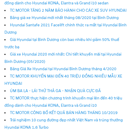
đồng dành cho Hyundai KONA, Elantra và Grand i10 sedan
TC MOTOR TĂNG 2 NĂM BẢO HÀNH CHO CÁC XE SUV HYUNDAI
Bảng giá xe Hyundai mới nhất tháng 08/2020 tại Bình Dương
Hyundai Santafe 2021 Facelift chính thức ra mắt tại Hyundai Bình
Dương
Giá Hyundai tại Bình Dương còn bao nhiêu khi giảm 50% thuế
trước bạ
Giá xe Hyundai 2020 mới nhất: Chi tiết khuyến mãi tại Hyundai
Bình Dương (05/2020)
Bảng Giá Xe Hyundai tại Hyundai Bình Dương tháng 4/2020
TC MOTOR KHUYẾN MẠI ĐẾN 40 TRIỆU ĐỒNG NHIỀU MẪU XE
HYUNDAI
ÚM BA LA - LÁI THỬ THẢ GA - NHẬN QUÀ CỰC ĐÃ
TC MOTOR thực hiện chương trình khuyến mại lên đến 40 triệu
đồng dành cho Hyundai KONA, Elantra và Grand i10
TC MOTOR CÔNG BỐ KẾT QUẢ BÁN HÀNG THÁNG 10/2019
Trải nghiệm 10 cung đường đẹp nhất Việt Nam và trúng thưởng
Hyundai KONA 1.6 Turbo