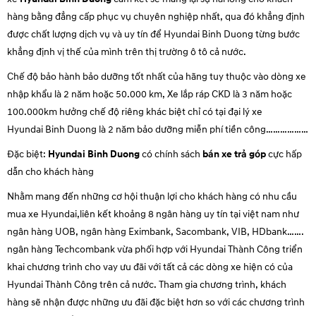
hàng bằng đẳng cấp phục vụ chuyên nghiệp nhất, qua đó khẳng định
được chất lượng dịch vụ và uy tín để Hyundai
Binh Duong
từng bước
khẳng định vị thế của mình trên thị trường ô tô cả nước.
Chế độ bảo hành bảo dưỡng tốt nhất của hãng tuy thuộc vào dòng xe
nhập khẩu là 2 năm hoặc 50.000 km, Xe lắp ráp CKD là 3 năm hoặc
100.000km hưởng chế độ riêng khác biệt chỉ có tại đại lý xe
Hyundai
Binh Duong
là 2 năm bảo dưỡng miễn phí tiền công………………
Đặc biệt:
Hyundai
Binh Duong
có chính sách
bán xe trả góp
cực hấp
dẫn cho khách hàng
Nhằm mang đến những cơ hội thuận lợi cho khách hàng có nhu cầu
mua xe Hyundai,liên kết khoảng 8 ngân hàng uy tín tại việt nam như
ngân hàng UOB, ngân hàng Eximbank, Sacombank, VIB, HDbank…….
ngân hàng Techcombank vừa phối hợp với Hyundai Thành Công triển
khai chương trình cho vay ưu đãi với tất cả các dòng xe hiện có của
Hyundai Thành Công trên cả nước. Tham gia chương trình, khách
hàng sẽ nhận được những ưu đãi đặc biệt hơn so với các chương trình