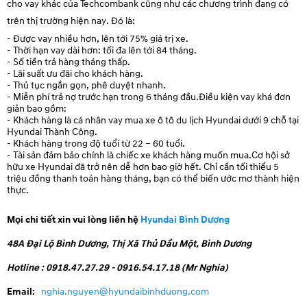
cho vay khác của Techcombank cũng như các chương trình đang có
trên thị trường hiện nay. Đó là:
- Được vay nhiều hơn, lên tới 75% giá trị xe.
- Thời hạn vay dài hơn: tối đa lên tới 84 tháng.
- Số tiền trả hàng tháng thấp.
- Lãi suất ưu đãi cho khách hàng.
- Thủ tục ngắn gọn, phê duyệt nhanh.
- Miễn phí trả nợ trước hạn trong 6 tháng đầu.Điều kiện vay khá đơn
giản bao gồm:
- Khách hàng là cá nhân vay mua xe ô tô du lịch Hyundai dưới 9 chỗ tại
Hyundai Thành Công.
- Khách hàng trong độ tuổi từ 22 – 60 tuổi.
- Tài sản đảm bảo chính là chiếc xe khách hàng muốn mua.Cơ hội sở
hữu xe Hyundai đã trở nên dễ hơn bao giờ hết. Chỉ cần tối thiểu 5
triệu đồng thanh toán hàng tháng, bạn có thể biến ước mơ thành hiện
thực.
Mọi chi tiết xin vui lòng liên hệ
Hyundai Bình Dương
48A Đại Lộ Bình Dương, Thị Xã Thủ Dầu Một, Bình Dương
Hotline : 0918.47.27.29 - 0916.54.17.18 (Mr Nghia)
Email:
nghia.nguyen@hyundaibinhduong.com