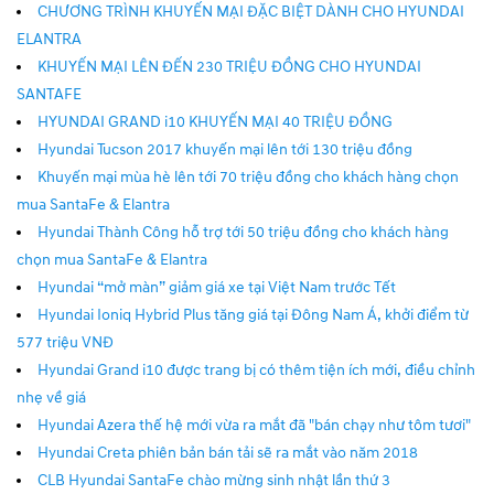
CHƯƠNG TRÌNH KHUYẾN MẠI ĐẶC BIỆT DÀNH CHO HYUNDAI
ELANTRA
KHUYẾN MẠI LÊN ĐẾN 230 TRIỆU ĐỒNG CHO HYUNDAI
SANTAFE
HYUNDAI GRAND i10 KHUYẾN MẠI 40 TRIỆU ĐỒNG
Hyundai Tucson 2017 khuyến mại lên tới 130 triệu đồng
Khuyến mại mùa hè lên tới 70 triệu đồng cho khách hàng chọn
mua SantaFe & Elantra
Hyundai Thành Công hỗ trợ tới 50 triệu đồng cho khách hàng
chọn mua SantaFe & Elantra
Hyundai “mở màn” giảm giá xe tại Việt Nam trước Tết
Hyundai Ioniq Hybrid Plus tăng giá tại Đông Nam Á, khởi điểm từ
577 triệu VNĐ
Hyundai Grand i10 được trang bị có thêm tiện ích mới, điều chỉnh
nhẹ về giá
Hyundai Azera thế hệ mới vừa ra mắt đã "bán chạy như tôm tươi"
Hyundai Creta phiên bản bán tải sẽ ra mắt vào năm 2018
CLB Hyundai SantaFe chào mừng sinh nhật lần thứ 3