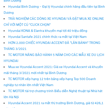
Bình Dương
Hyundai Bình Dương – Đại lý Hyundai chính hãng đầu tiên tại Bình
Dương
TRẢI NGHIỆM CÁC DÒNG XE HYUNDAI VÀ ĐẶT MUA XE ONLINE
CHỈ VỚI MỘT CÚ "CLICK CHỌN"
Hyundai KONA & Elantra khuyến mại tới 40 triệu đồng
Hyundai Santafe 2021 chính thức ra mắt tại Việt Nam
HƠN 2.000 CHIẾC HYUNDAI ACCENT ĐÃ "LĂN BÁNH" TRONG
THÁNG 3/2021
TC MOTOR NÂNG BẢO HÀNH 5 NĂM CHO CÁC MẪU XE DU LỊCH
HYUNDAI
Mua xe Hyundai Accent 2021: Giá xe Hyundai Accent và khuyến
mãi tháng 3/2021 mới nhất tại Bình Dương
TC MOTOR xếp hạng 12 trên bảng xếp hạng Top 500 Doanh
nghiệp tư nhân lớn nhất Việt Nam
TC MOTOR tài trợ chương trình Biểu diễn Nghệ thuật tại Nhà hát
lớn Hà Nội
Hyundai Accent 2021 ra mắt thị trường Bình Dương, giá từ 426,1