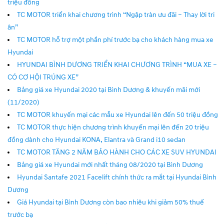
triệu đồng
TC MOTOR triển khai chương trình “Ngập tràn ưu đãi – Thay lời tri
ân”
TC MOTOR hỗ trợ một phần phí trước bạ cho khách hàng mua xe
Hyundai
HYUNDAI BÌNH DƯƠNG TRIỂN KHAI CHƯƠNG TRÌNH “MUA XE –
CÓ CƠ HỘI TRÚNG XE”
Bảng giá xe Hyundai 2020 tại Bình Dương & khuyến mãi mới
(11/2020)
TC MOTOR khuyến mại các mẫu xe Hyundai lên đến 50 triệu đồng
TC MOTOR thực hiện chương trình khuyến mại lên đến 20 triệu
đồng dành cho Hyundai KONA, Elantra và Grand i10 sedan
TC MOTOR TĂNG 2 NĂM BẢO HÀNH CHO CÁC XE SUV HYUNDAI
Bảng giá xe Hyundai mới nhất tháng 08/2020 tại Bình Dương
Hyundai Santafe 2021 Facelift chính thức ra mắt tại Hyundai Bình
Dương
Giá Hyundai tại Bình Dương còn bao nhiêu khi giảm 50% thuế
trước bạ