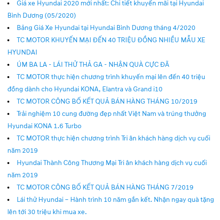
Giá xe Hyundai 2020 mới nhất: Chi tiết khuyến mãi tại Hyundai
Bình Dương (05/2020)
Bảng Giá Xe Hyundai tại Hyundai Bình Dương tháng 4/2020
TC MOTOR KHUYẾN MẠI ĐẾN 40 TRIỆU ĐỒNG NHIỀU MẪU XE
HYUNDAI
ÚM BA LA - LÁI THỬ THẢ GA - NHẬN QUÀ CỰC ĐÃ
TC MOTOR thực hiện chương trình khuyến mại lên đến 40 triệu
đồng dành cho Hyundai KONA, Elantra và Grand i10
TC MOTOR CÔNG BỐ KẾT QUẢ BÁN HÀNG THÁNG 10/2019
Trải nghiệm 10 cung đường đẹp nhất Việt Nam và trúng thưởng
Hyundai KONA 1.6 Turbo
TC MOTOR thực hiện chương trình Tri ân khách hàng dịch vụ cuối
năm 2019
Hyundai Thành Công Thương Mại Tri ân khách hàng dịch vụ cuối
năm 2019
TC MOTOR CÔNG BỐ KẾT QUẢ BÁN HÀNG THÁNG 7/2019
Lái thử Hyundai – Hành trình 10 năm gắn kết. Nhận ngay quà tặng
lên tới 30 triệu khi mua xe.