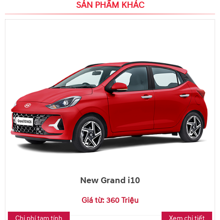
SẢN PHẨM KHÁC
New Grand i10
Giá từ: 360 Triệu
Chi phí tạm tính
Xem chi tiết