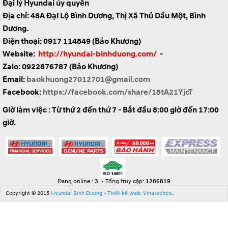
Đại lý Hyundai ủy quyền
Địa chỉ: 48A Đại Lộ Bình Dương, Thị Xã Thủ Dầu Một, Bình
Dương.
Điện thoại: 0917 114849 (Bảo Khương)
Website:
http://hyundai-binhduong.com/
-
Zalo: 0922876787
(Bảo Khương)
Email:
baokhuong27012701@gmail.com
Facebook:
https://facebook.com/share/18tA21YjcT
Giờ làm việc : Từ thứ 2 đến thứ 7 - Bắt đầu 8:00 giờ đến 17:00
giờ.
Đang online :
3
- Tổng truy cập:
1286819
Copyright © 2015
Hyundai Bình Dương
-
Thiết kế web: Vinatechco
.